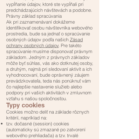
vypĺňanie údajov, ktoré ste vypĺňali pri
predchádzajúcich návštevách a podobne.
Právny základ spracúvania
Ak pri zaznamenávaní dokážeme
identifikovať osobu návštevníka webového
prostredia, bude sa jednať o spracúvanie
osobných údajov podľa našich
Zásad
ochrany osobných údajov
. Pre takéto
spracúvanie musíme disponovať právnym
základom. Jedným z právnych základov
môže byť súhlas, vás ako dotknutej osoby,
a druhým, najmä pri sledovaní aktivít a ich
vyhodnocovaní, bude oprávnený záujem
prevádzkovateľa, teda nás ponúknuť vám
čo najlepšie nastavenie služieb alebo
podpory pri vašich aktivitách v zmluvnom
vzťahu s našou spoločnosťou.
Typy cookies
Cookies možno deliť na základe rôznych
kritérií, napríklad na:
tzv. dočasné (session) cookies
(automaticky sú zmazané po zatvorení
webového prehliadača) a tzv. trvalé