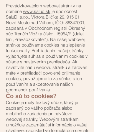
Prevádzkovateľom webovej stránky na
doméne
www.salud.sk
je spoločnosť
SaluD, s.r.o., Viktora Bilčíka 29, 915 01
Nové Mesto nad Váhom, IČO:
36347001
,
zapísaná v Obchodnom registri Okresný
súd Trenčín Vložka číslo: 15954/R (ďalej
len „Prevádzkovateľ“). Na našej webovej
stránke používame cookies na zlepšenie
funkcionality. Prehliadaním našej stránky
vyjadrujete súhlas s používaním cookies v
súlade s nastavením prehliadača. Ak
navštívite našu webovú stránku a zároveň
máte v prehliadači povolené prijímanie
cookies, považujeme to za súhlas s ich
používaním a akceptovanie našich
podmienok používania.
Čo sú to cookies?
Cookie je malý textový súbor, ktorý je
zapísaný do vášho počítača alebo
mobilného zariadenia pri návšteve
webovej stránky. Webovým stránkam
umožňuje zapamätať si informácie o vašej
návšteve, napríklad vo formulároch urýchli