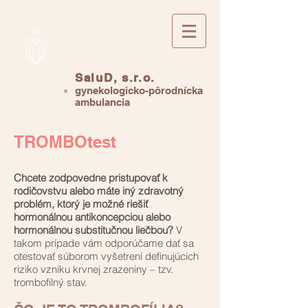
SaluD, s.r.o.
gynekologicko-pôrodnícka
ambulancia
TROMBOtest
Chcete zodpovedne pristupovať k
rodičovstvu alebo máte iný zdravotný
problém, ktorý je možné riešiť
hormonálnou antikoncepciou alebo
hormonálnou substitučnou liečbou?
V
takom prípade vám odporúčame dať sa
otestovať súborom vyšetrení definujúcich
riziko vzniku krvnej zrazeniny – tzv.
trombofilný stav.