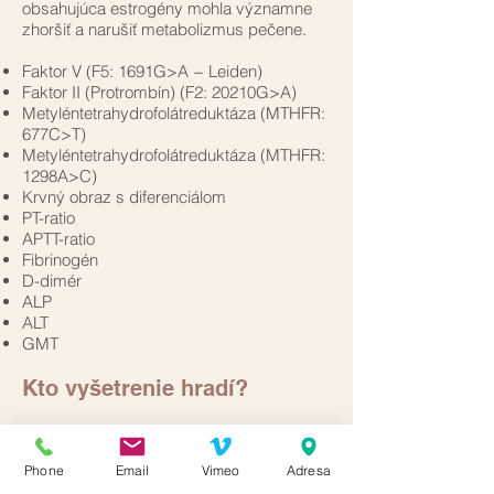
obsahujúca estrogény mohla významne
zhoršiť a narušiť metabolizmus pečene.
Faktor V (F5: 1691G>A − Leiden)
Faktor II (Protrombín) (F2: 20210G>A)
Metyléntetrahydrofolátreduktáza (MTHFR:
677C>T)
Metyléntetrahydrofolátreduktáza (MTHFR:
1298A>C)
Krvný obraz s diferenciálom
PT-ratio
APTT-ratio
Fibrinogén
D-dimér
ALP
ALT
GMT
Kto vyšetrenie hradí?
Vyšetrenie hradí v hotovosti pacientka, nie
je uhrádzané zdravotnou poisťovňou.
Phone
Email
Vimeo
Adresa
Kompletný balík 12 laboratórnych