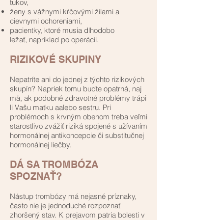
tukov,
ženy s vážnymi kŕčovými žilami a
cievnymi ochoreniami,
pacientky, ktoré musia dlhodobo
ležať, napríklad po operácii.
RIZIKOVÉ SKUPINY
Nepatríte ani do jednej z týchto rizikových
skupín? Napriek tomu buďte opatrná, naj
mä, ak podobné zdravotné problémy trápi
li Vašu matku aalebo sestru. Pri
problémoch s krvným obehom treba veľmi
starostlivo zvážiť riziká spojené s užívaním
hormonálnej antikoncepcie či substitučnej
hormonálnej liečby.
DÁ SA TROMBÓZA
SPOZNAŤ?
Nástup trombózy má nejasné príznaky,
často nie je jednoduché rozpoznať
zhoršený stav. K prejavom patria bolesti v