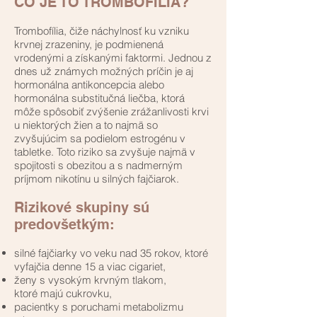
ČO JE TO TROMBOFÍLIA?
Trombofília, čiže náchylnosť ku vzniku
krvnej zrazeniny, je podmienená
vrodenými a získanými faktormi. Jednou z
dnes už známych možných príčin je aj
hormonálna antikoncepcia alebo
hormonálna substitučná liečba, ktorá
môže spôsobiť zvýšenie zrážanlivosti krvi
u niektorých žien a to najmä so
zvyšujúcim sa podielom estrogénu v
tabletke. Toto riziko sa zvyšuje najmä v
spojitosti s obezitou a s nadmerným
príjmom nikotínu u silných fajčiarok.
Rizikové skupiny sú
predovšetkým:
silné fajčiarky vo veku nad 35 rokov, ktoré
vyfajčia denne 15 a viac cigariet,
ženy s vysokým krvným tlakom,
ktoré majú cukrovku,
pacientky s poruchami metabolizmu