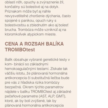
oblasti nôh, opuchy a zvýraznenie žíl,
končatiny sú bolestivé aj na dotyk.
Príznakom môže byť aj náhle
nevysvetliteľné zhoršenie dýchania, často
spojené s panikou, opuch ruky s
bolestivosťou a zblednutím ako aj bolesť
brucha. Trombóza môže vzniknúť aj na
ktoromkoľvek atypickom mieste.
CENA A ROZSAH BALÍKA
TROMBOtest
Balík obsahuje vybrané genetické testy v
kom- binácii so základnými
hemokoagulačnými testami. Získate tak
väčšiu istotu, že plánovaná hormonálna
antikoncepcia či substitučná liečba bude
pre vás z hľadiska rizika trombózy
bezpečná. Okrem týchto parametrov
nájdete v balíku TROMBOtest aj základné
pečeňové parametre (AST, ALP, GMT),
ktoré, ak by boli zvýšené, tak by
plánovaná hormonálna antikoncepcia