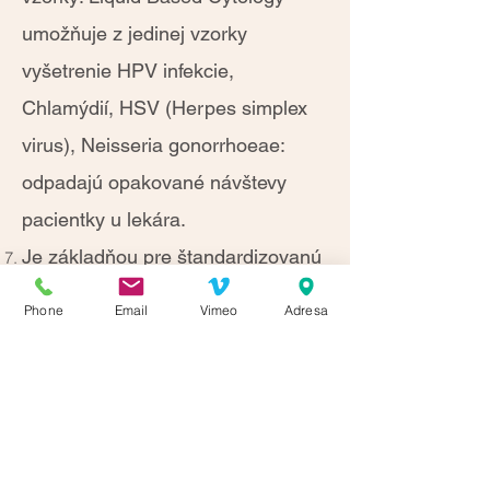
umožňuje z jedinej vzorky
vyšetrenie HPV infekcie,
Chlamýdií, HSV (Herpes simplex
virus), Neisseria gonorrhoeae:
odpadajú opakované návštevy
pacientky u lekára.
Je základňou pre štandardizovanú
počítačom asistovanú cytológiu.
Phone
Email
Vimeo
Adresa
Ordinačné hodiny
Po - Pia:
7:00 - 14:00
Napíšte nám :