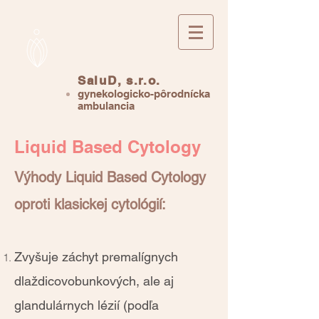
SaluD, s.r.o.
gynekologicko-pôrodnícka
ambulancia
Liquid Based Cytology
Výhody Liquid Based Cytology
oproti klasickej cytológií:
Zvyšuje záchyt premalígnych
dlaždicovobunkových, ale aj
glandulárnych lézií (podľa