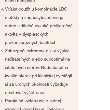
alebo benignite.
Vďaka použitiu kombinácie LBC
metódy a imunocytochémie je
dobre viditeľná vysoká proliferačná
aktvita v dysplasckých
prekanceróznych bunkách
Zabezpečí extrémne nízky výskyt
nečitateľných alebo suboptimálne
čitateľných sterov. Nedostatočná
kvalita sterov pri klasickej cytológii
si za určitých okolností vyžaduje
opakovať vyšetrenie.
Paralelné vyšetrenia z jednej
vzorky: Liquid Based Cytology