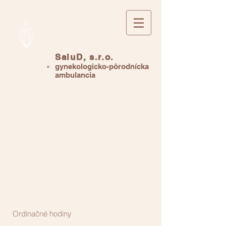
SaluD, s.r.o.
gynekologicko-pôrodnícka
ambulancia
Ordinačné hodiny