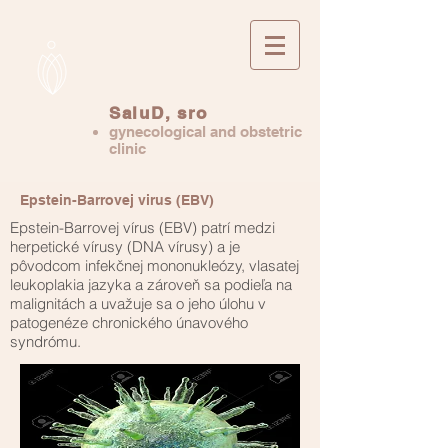
SaluD, sro
gynecological and obstetric
clinic
Epstein-Barrovej virus (EBV)
Epstein-Barrovej vírus (EBV) patrí medzi
herpetické vírusy (DNA vírusy) a je
pôvodcom infekčnej mononukleózy, vlasatej
leukoplakia jazyka a zároveň sa podieľa na
malignitách a uvažuje sa o jeho úlohu v
patogenéze chronického únavového
syndrómu.