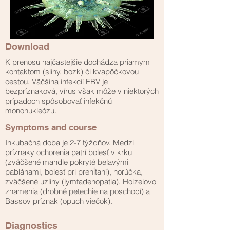
Download
K prenosu najčastejšie dochádza priamym
kontaktom (sliny, bozk) či kvapôčkovou
cestou. Väčšina infekcií EBV je
bezpríznaková, vírus však môže v niektorých
prípadoch spôsobovať infekčnú
mononukleózu.
Symptoms and course
Inkubačná doba je 2-7 týždňov. Medzi
príznaky ochorenia patrí bolesť v krku
(zväčšené mandle pokryté belavými
pablánami, bolesť pri prehĺtaní), horúčka,
zväčšené uzliny (lymfadenopatia), Holzelovo
znamenia (drobné petechie na poschodí) a
Bassov príznak (opuch viečok).
Diagnostics