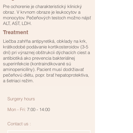
Pre ochorenie je charakteristický klinický
obraz. V krvnom obraze je leukocytov a
monocytov. Pečeňových testoch možno nájsť
ALT, AST, LDH.
Treatment
Liečba zahŕňa antipyretiká, obklady na krk,
krátkodobé podávanie kortikosteroidov (3-5
dní) pri výraznej obštrukcii dýchacích ciest a
antibiotiká ako prevencia bakteriálnej
superinfekcie (kontraindikované sú
aminopenicilíny). Pacient musí dodržiavať
pečeňovú diétu, popr. brať hepatoprotektíva,
a šetriaci režim.
Surgery hours
Mon - Fri:
7:00 - 14:00
Contact us :