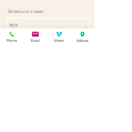
клієнтів, що вони можуть купувати у
вас з упевненістю.
Зв'яжіться з нами :
Phone
Email
Vimeo
Adresa