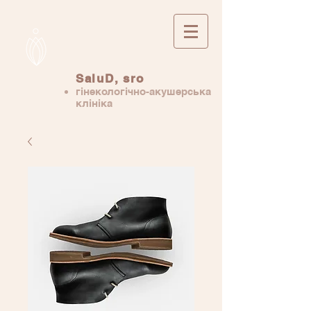
SaluD, sro
гінекологічно-акушерська
клініка