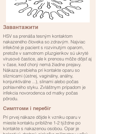
Завантажити
HSV sa prenáša tesným kontaktom
nakazeného človeka so zdravým. Najviac
infekčné je pacient s rozvinutým oparom,
pretože v samotnom pľuzgierikov sú ukryté
vírusové častice, ale k prenosu môže dôjsť aj
v čase, keď chorý nemá žiadne prejavy.
Nákaza prebieha pri kontakte oparu so
sliznicami (ústnej, vaginálny, análny,
konjunktiválne ...), slinami alebo počas
pohlavného styku. Zvláštnym prípadom je
infekcia novorodenca od matky počas
pôrodu.
Симптоми і перебіг
Pri prvej nákaze dôjde k vzniku oparu v
mieste kontaktu približne 1-2 týždne po
kontakte s nakazenou osobou. Opar je