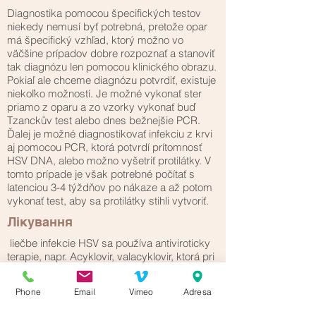
Diagnostika pomocou špecifických testov
niekedy nemusí byť potrebná, pretože opar
má špecifický vzhľad, ktorý možno vo
väčšine prípadov dobre rozpoznať a stanoviť
tak diagnózu len pomocou klinického obrazu.
Pokiaľ ale chceme diagnózu potvrdiť, existuje
niekoľko možností. Je možné vykonať ster
priamo z oparu a zo vzorky vykonať buď
Tzanckův test alebo dnes bežnejšie PCR.
Ďalej je možné diagnostikovať infekciu z krvi
aj pomocou PCR, ktorá potvrdí prítomnosť
HSV DNA, alebo možno vyšetriť protilátky. V
tomto prípade je však potrebné počítať s
latenciou 3-4 týždňov po nákaze a až potom
vykonať test, aby sa protilátky stihli vytvoriť.
Лікування
liečbe infekcie HSV sa používa antiviroticky
terapie, napr. Acyklovir, valacyklovir, ktorá pri
každodennom užívaní znižuje frekvenciu
ďalších výsevov a zmierňuje prejavy, však
Phone
Email
Vimeo
Adresa
úplne vyliečiť HSV infekcii zatiaľ nie je možné.
Ak sa opar objaví, dajú sa aplikovať