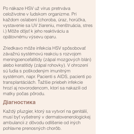
Po nákaze HSV už vírus pretrváva
celoživotne v ľudskom organizme. Pri
každom oslabení (choroba, úraz, horúčka,
vystavenie sa UV žiareniu, menštruácia, stres
i.) Môže dôjsť k jeho reaktiváciu a
opätovnému výsevu oparu.
Zriedkavo môže infekcia HSV spôsobovať
závažnú systémovú reakciu s rozvojom
meningoencefalitídy (zápal mozgových blán)
alebo keratitídy (zápal rohovky). V ohrození
sú ľudia s poškodeným imunitným
systémom, napr. Pacienti s AIDS, pacienti po
transplantáciách. Ťažšie priebeh infekcie
hrozí aj novorodencom, ktorí sa nakazili od
matky počas pôrodu.
Діагностика
Každý pľuzgier, ktorý sa vytvorí na genitálií,
musí byť vyšetrený v dermatovenerologickej
ambulancii z dôvodu odlíšenie od iných
pohlavne prenosných chorôb.