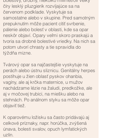
bolestivý, drobný, niekoľko milimetrov veľký
číry lesklý pľuzgierik rozvíjajúce sa na
červenom podklade. Vyskytuje sa
samostatne alebo v skupine. Pred samotným
prepuknutím môže pacient cítiť svrbenie,
pálenie alebo bolesť v oblasti, kde sa opar
neskôr objaví. Opary veľmi skoro praskajú a
tvoria sa drobné bolestivé vriedky. Na nich sa
potom utvorí chrasty a tie spravidla do
týždňa mizne.
Tvárový opar sa najčastejšie vyskytuje na
perách alebo ústnu sliznicu. Genitálny herpes
postihuje u žien oblasť pyskov ohanbia,
vagíny, ale aj krčka maternice, u mužov
nachádzame lézie na žaludi, predkožke, ale
aj v močovej trubici, na miešku alebo na
stehnách. Po análnom styku sa môže opar
objaviť tiež.
K oparovému ložisku sa často pridávajú aj
celkové príznaky, napr. horúčka, zvýšená
únava, bolesti svalov, opuch lymfatických
uzlín.