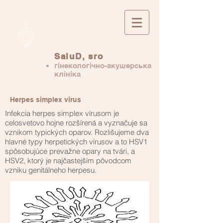
SaluD, sro
гінекологічно-акушерська
клініка
Herpes simplex virus
Infekcia herpes simplex vírusom je
celosvetovo hojne rozšírená a vyznačuje sa
vznikom typických oparov. Rozlišujeme dva
hlavné typy herpetických vírusov a to HSV1
spôsobujúce prevažne opary na tvári, a
HSV2, ktorý je najčastejším pôvodcom
vzniku genitálneho herpesu.