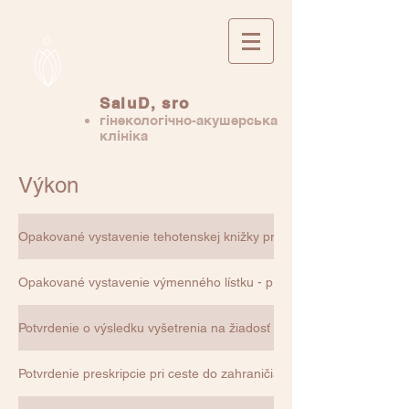
SaluD, sro
гінекологічно-акушерська
клініка
Výkon
Opakované vystavenie tehotenskej knižky pre stratu (Z02.7)
Opakované vystavenie výmenného lístku - pre stratu alebo receptu 
Potvrdenie o výsledku vyšetrenia na žiadosť pacienta – pri ceste d
Potvrdenie preskripcie pri ceste do zahraničia (Z02.8)