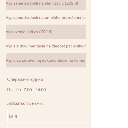
Vypísanie žiadosti na sterilizáciu (Z02.8)
Vypísanie žiadosti na umelého prerušenia ťarchavosti (Z02.8)
Vystavenie tlačiva (Z02.9)
Výpis z dokumentácie na žiadosť pacientky na počkanie (Z02.8)
Výpis zo zdravotnej dokumentácie na komerč. účely s gyn. záverom
Операційні години
Пн - Пт:
7:00 - 14:00
Зв'яжіться з нами :