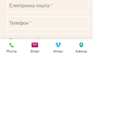
Phone
Email
Vimeo
Adresa
Надіслати
Слідкуйте за нами, щоб отримати
більше оновлень
© 2016
SaluD, sro